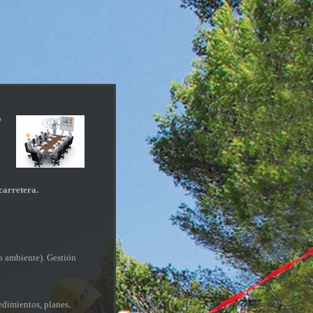
o
lio en carretera.
io ambiente). Gestión
cedimientos, planes,