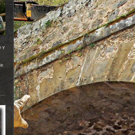
s y
de